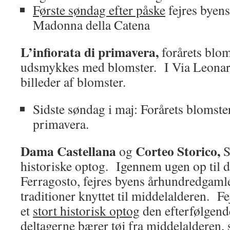
Første søndag efter påske
fejres byens
Madonna della Catena
L’infiorata di primavera,
forårets blo
udsmykkes med blomster. I Via Leonar
billeder af blomster.
Sidste søndag i maj: Forårets blomsterf
primavera.
Dama Castellana
Corteo Storico,
og
S
historiske optog. Igennem ugen op til d
Ferragosto, fejres byens århundredgaml
traditioner knyttet til middelalderen. F
et
stort historisk optog
den efterfølgend
deltagerne bærer tøj fra middelalderen,