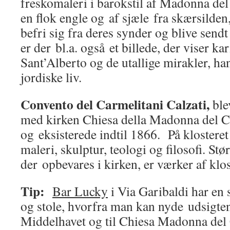
freskomaleri i barokstil af Madonna de
en flok engle og af sjæle fra skærsilden
befri sig fra deres synder og blive sendt
er der bl.a. også et billede, der viser 
Sant’Alberto og de utallige mirakler, ha
jordiske liv.
Convento del Carmelitani Calzati,
bl
med kirken Chiesa della Madonna del C
og eksisterede indtil 1866. På klosteret 
maleri, skulptur, teologi og filosofi. Stø
der opbevares i kirken, er værker af klos
Tip:
Bar Lucky
i Via Garibaldi har en
og stole, hvorfra man kan nyde udsigte
Middelhavet og til Chiesa Madonna de