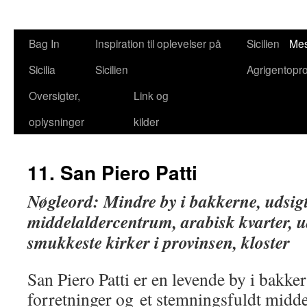
Bag In
Inspiration til oplevelser på
Sicilien
Mes
Sicilia
Sicilien
Agrigentopr
Oversigter,
Link og
oplysninger
kilder
11. San Piero Patti
Nøgleord: Mindre by i bakkerne, udsigt
middelaldercentrum
, arabisk kvarter, u
smukkeste kirker i provinsen, kloster
San Piero Patti er en levende by i bakke
forretninger og et stemningsfuldt midd