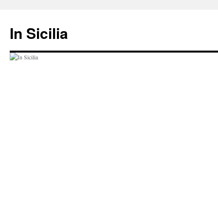
Hop
til
In Sicilia
indhold