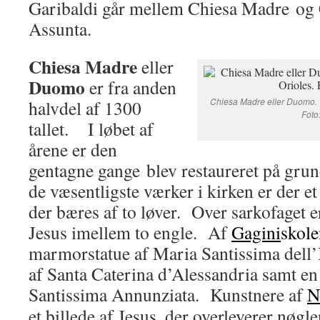
Garibaldi går mellem Chiesa Madre og 
Assunta.
Chiesa Madre
eller
Duomo
er fra anden
Chiesa Madre eller Duomo. 
halvdel af 1300
Foto
tallet. I løbet af
årene er den
gentagne gange blev restaureret på gru
de væsentligste værker i kirken er der e
der bæres af to løver. Over sarkofaget er
Jesus imellem to engle. Af
Gagini
skol
marmorstatue af Maria Santissima dell’
af Santa Caterina d’Alessandria samt e
Santissima Annunziata. Kunstnere af
N
et billede af Jesus, der overleverer nøgle