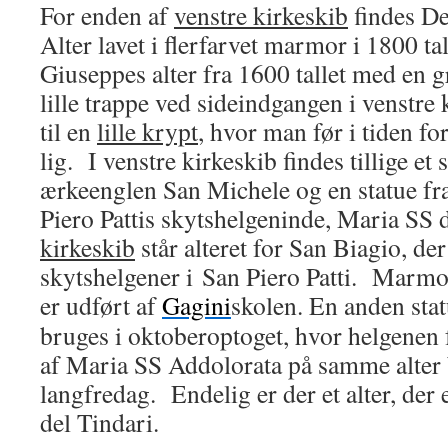
For enden af
venstre kirkeskib
findes De
Alter lavet i flerfarvet marmor i 1800 ta
Giuseppes alter fra 1600 tallet med en 
lille trappe ved sideindgangen i venstre
til en
lille krypt
, hvor man før i tiden f
lig. I venstre kirkeskib findes tillige et s
ærkeenglen San Michele og en statue fra
Piero Pattis skytshelgeninde, Maria SS 
kirkeskib
står alteret for San Biagio, de
skytshelgener i San Piero Patti. Marmo
er udført af
Gagini
skolen. En anden sta
bruges i oktoberoptoget, hvor helgenen f
af Maria SS Addolorata på samme alter 
langfredag. Endelig er der et alter, der 
del Tindari.