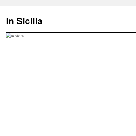
Hop
til
In Sicilia
indhold