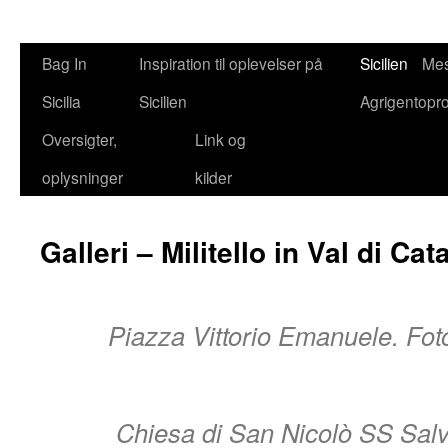
Bag In
Inspiration til oplevelser på
Sicilien
Mes
Sicilia
Sicilien
Agrigentopr
Oversigter,
Link og
oplysninger
kilder
Galleri – Militello in Val di Cat
Piazza Vittorio Emanuele. Fot
Chiesa di San Nicolò SS Salva