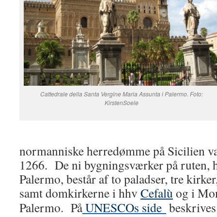
Cattedrale della Santa Vergine Maria Assunta i Palermo. Foto:
KirstenSoele
normanniske herredømme på Sicilien var
1266. De ni bygningsværker på ruten, h
Palermo, består af to paladser, tre kirker
samt domkirkerne i hhv
Cefalù
og i Mon
Palermo. På
UNESCOs side
beskrives