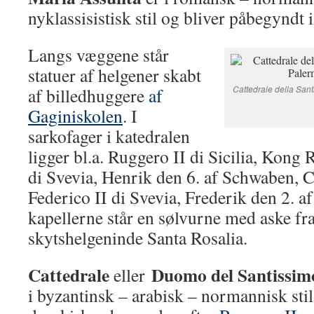
nyklassisistisk stil og bliver påbegyndt 
Langs væggene står
statuer af helgener skabt
Cattedrale della Sant
af billedhuggere
af
Gaginiskolen
. I
sarkofager i katedralen
ligger bl.a. Ruggero II di Sicilia, Kong
di Svevia, Henrik den 6. af Schwaben, C
Federico II di Svevia, Frederik den 2. a
kapellerne står en sølvurne med aske fr
skytshelgeninde Santa Rosalia.
Cattedrale
Duomo del Santissim
eller
i byzantinsk – arabisk – normannisk sti