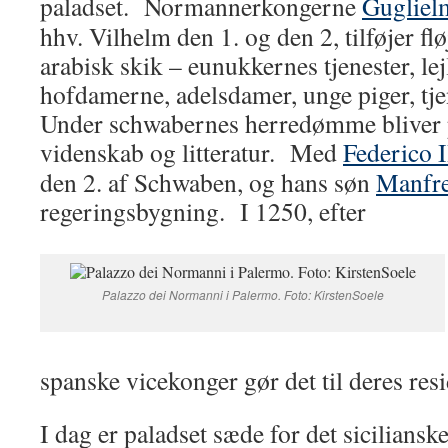
paladset. Normannerkongerne
Gugliel
hhv. Vilhelm den 1. og den 2, tilføjer flø
arabisk skik – eunukkernes tjenester, lej
hofdamerne, adelsdamer, unge piger, tj
Under schwabernes herredømme bliver p
videnskab og litteratur. Med
Federico I
den 2. af Schwaben, og hans søn
Manfr
regeringsbygning. I 1250, efter
Palazzo dei Normanni i Palermo. Foto: KirstenSoele
spanske vicekonger gør det til deres res
I dag er paladset sæde for det siciliansk