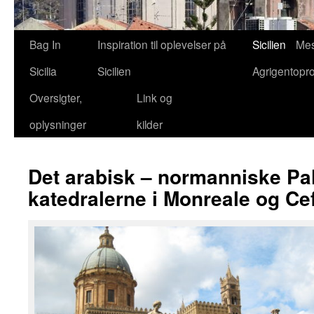
Bag In
Inspiration til oplevelser på
Sicilien
Mes
Sicilia
Sicilien
Agrigentopr
Oversigter,
Link og
oplysninger
kilder
Det arabisk – normanniske P
katedralerne i Monreale og Ce