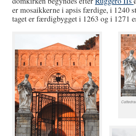
domkirken begyndes efter
Ruggero IIs
er mosaikkerne i apsis færdige, i 1240 s
taget er færdigbygget i 1263 og i 1271 e
Cattedra