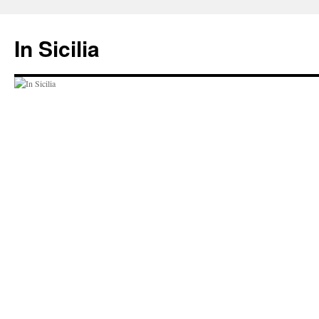
Hop
til
In Sicilia
indhold