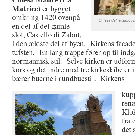
Matrice)
er bygget
omkring 1420 ovenpå
Chiesa del Rosario i d
en del af det gamle
slot, Castello di Zabut,
i den ældste del af byen. Kirkens facade
tufsten. En lang trappe fører op til ind
normannisk stil. Selve kirken er udfor
kors og det indre med tre kirkeskibe er i
bærer buerne i rundbuestil. Kirkens
kupp
renæ
Klok
fra 
det 