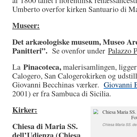
af 1800 tallet i florentinsk renæssancest
Umberto overfor kirken Santuario di Ma
Museer:
Det arkæologiske museum, Museo Arc
Panitteri”.
Se ovenfor under
Palazzo P
Pinacoteca,
La
malerisamlingen, ligger
Calogero, San Calogerokirken og udstill
Giovanni Becchinas værker.
Giovanni 
2001) er fra Sambuca di Sicilia.
Kirker:
Chiesa di Maria SS.
Chiesa Maria SS. del
dell’Udienza (Chiesa