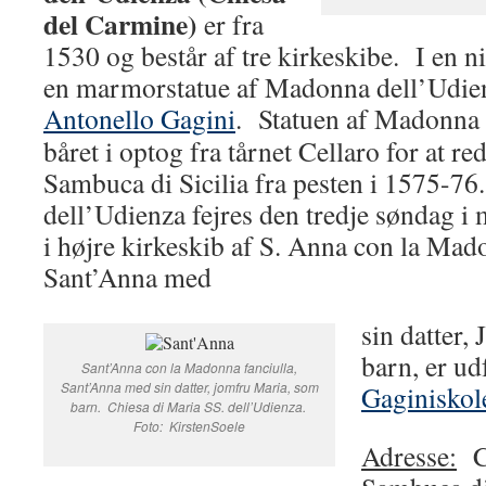
del Carmine)
er fra
1530 og består af tre kirkeskibe. I en n
en marmorstatue af Madonna dell’Udienz
Antonello Gagini
. Statuen af Madonna 
båret i optog fra tårnet Cellaro for at r
Sambuca di Sicilia fra pesten i 1575-
dell’Udienza fejres den tredje søndag 
i højre kirkeskib af S. Anna con la Mado
Sant’Anna med
sin datter,
barn, er ud
Sant’Anna con la Madonna fanciulla,
Sant’Anna med sin datter, jomfru Maria, som
Gaginiskol
barn. Chiesa di Maria SS. dell’Udienza.
Foto: KirstenSoele
Adresse:
Co