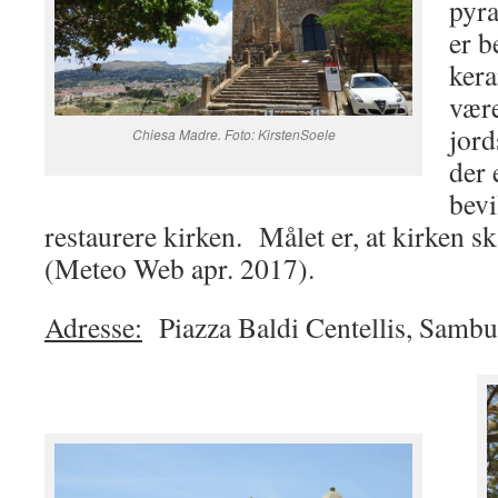
pyra
er b
kera
være
jord
Chiesa Madre. Foto: KirstenSoele
der 
bevi
restaurere kirken. Målet er, at kirken s
(Meteo Web apr. 2017).
Adresse:
Piazza Baldi Centellis, Sambuc