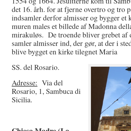
1554 og 1664. Jesuitterne kom til Samb
det 16. årh. for at fjerne overtro og tro
indsamler derfor almisser og bygger et 
muren males et billede af Madonna della
mirakuløs. De troende bliver grebet af
samler almisser ind, der gør, at der i ste
blive bygget en kirke tilegnet Maria
SS. del Rosario.
Adresse:
Via del
Rosario, 1, Sambuca di
Sicilia.
Chiesa Madre (La