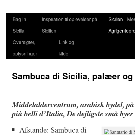
Bag In
Inspiration til oplevelser på
Sicilien
Mes
Sicilia
Sicilien
Agrigentopr
Oversigter,
Link og
oplysninger
kilder
Sambuca di Sicilia, palæer og 
Middelaldercentrum, arabisk bydel, på 
più belli d’Italia, De dejligste små byer 
Afstande: Sambuca di