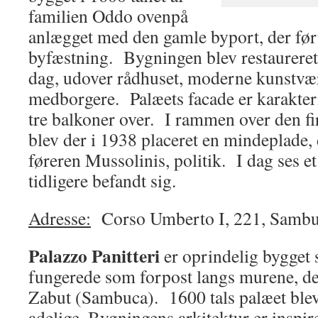
familien Oddo ovenpå
anlægget med den gamle byport, der ført
byfæstning. Bygningen blev restaureret
dag, udover rådhuset, moderne kunstvæ
medborgere. Palæets facade er karakter
tre balkoner over. I rammen over den f
blev der i 1938 placeret en mindeplade, 
føreren Mussolinis, politik. I dag ses e
tidligere befandt sig.
Adresse:
Corso Umberto I, 221, Sambuca
Palazzo Panitteri
er oprindelig bygget 
fungerede som forpost langs murene, d
Zabut (Sambuca). 1600 tals palæet blev
adelige. Bygningens arkitektur er inspi