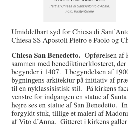
Parti af Chiesa di Sant’Antonio d’Abate.
Foto: KirstenSoele
Umiddelbart syd for Chiesa di Sant’Anto
Chiesa SS Apostoli Pietro e Paolo og C
Chiesa San Benedetto.
Opførelsen af k
sammen med benediktinerklosteret, der 
begynder i 1407. I begyndelsen af 1900
bygningens arkitektur på initiativ af pr
til en nyklassisistisk stil. På kirkens fac
venstre for indgangen en statue af Santa S
højre ses en statue af San Benedetto. In
forgyldt stuk, tillige et maleri af Mado
af Vito d’Anna. Gitteret i kirkens galler