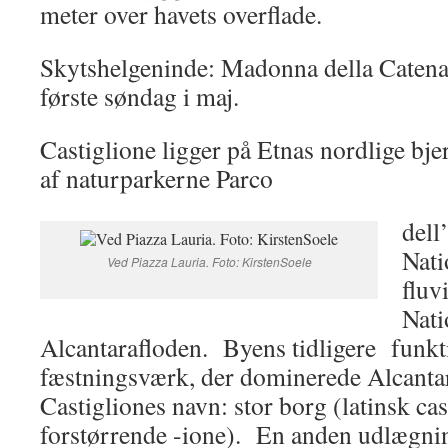
meter over havets overflade.
Skytshelgeninde: Madonna della Caten
første søndag i maj.
Castiglione ligger på Etnas nordlige bje
af naturparkerne Parco
dell
Nati
Ved Piazza Lauria. Foto: KirstenSoele
fluv
Nati
Alcantarafloden. Byens tidligere funk
fæstningsværk, der dominerede Alcantar
Castigliones navn: stor borg (latinsk ca
forstørrende -ione). En anden udlægnin