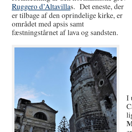
Ruggero d’Altavilla
s. Det eneste, der
er tilbage af den oprindelige kirke, er
området med apsis samt
fæstningstårnet af lava og sandsten.
I
C
l
M
en