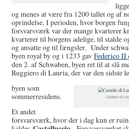
ligg
og menes at være fra 1200 tallet og af
oprindelse. I perioden, hvor borgen fu
forsvarsværk var der mange kvarterer kny
kvarterer til borgens adelige, til stalde og
og ansatte og til fængsler. Under sch
byen royal by og i 1233 gav
Federico II 
den 2. af Schwaben, byen ret til at slå 
Ruggiero di Lauria, der var den sidste 
byen som
sommerresidens.
Castello di Lau
Et andet
forsvarsværk, hvor der i dag kun er ruine
Castelluccio
kaldes
. Forsvarsværket sk