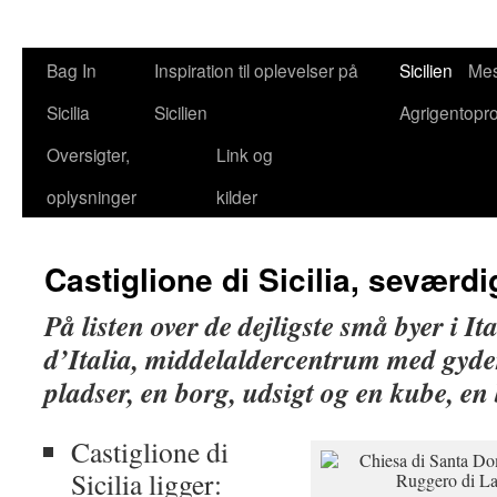
Bag In
Inspiration til oplevelser på
Sicilien
Mes
Sicilia
Sicilien
Agrigentopr
Oversigter,
Link og
oplysninger
kilder
Castiglione di Sicilia, seværd
På listen over de dejligste små byer i Ita
d’Italia,
middelaldercentrum med gyder
pladser, en borg, udsigt og en kube, en 
Castiglione di
Sicilia ligger: