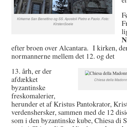
F
Kirkerne San Benettino og SS. Apostoli Pietro e Paolo. Foto:
Fr
KirstenSoele
l
N
efter broen over Alcantara. I kirken, de
normannerne mellem det 12. og det
13. årh, er der
afdækket
Chiesa della Madonna
byzantinske
freskomalerier,
herunder et af Kristus Pantokrator, Kri
verdenshersker, sammen med de 12 dis
som i den byzantinske kube, Chiesa di 