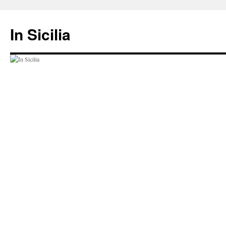
Hop
til
In Sicilia
indhold