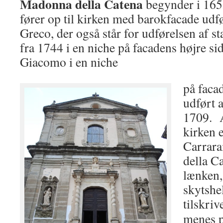
Madonna della Catena
begynder i 165
fører op til kirken med barokfacade udf
Greco, der også står for udførelsen af st
fra 1744 i en niche på facadens højre si
Giacomo i en niche
på facad
udført 
1709. A
kirken e
Carrar
della C
lænken,
skytshe
tilskriv
menes p