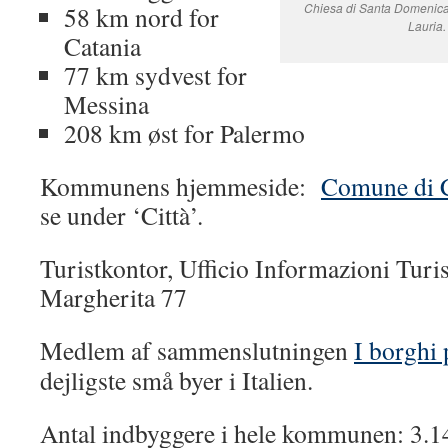
Chiesa di Santa Domenica,
58 km nord for
Lauria.
Catania
77 km sydvest for
Messina
208 km øst for Palermo
Kommunens hjemmeside:
Comune di Ca
se under ‘Città’.
Turistkontor, Ufficio Informazioni Turi
Margherita 77
Medlem af sammenslutningen
I borghi p
dejligste små byer i Italien.
Antal indbyggere i hele kommunen: 3.14