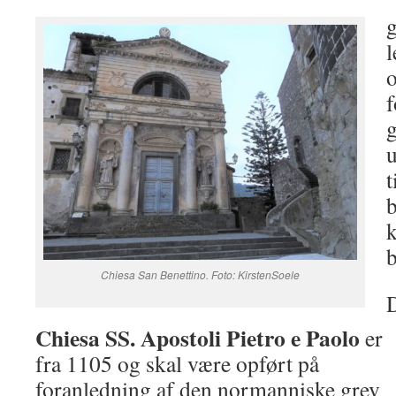
g
l
f
g
u
t
b
Chiesa San Benettino. Foto: KirstenSoele
D
Chiesa SS. Apostoli Pietro e Paolo
er
fra 1105 og skal være opført på
foranledning af den normanniske grev