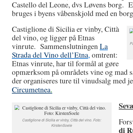
Castello del Leone, dvs Løvens borg. E
bruges i byens våbenskjold med en borg/
Castiglione di Sicilia er vinby, Città
del vino, og ligger på Etnas
Pa
vinrute. Sammenslutningen
La
Strada del Vino dell’Etna
,
omtrent:
Etnas vinrute, har til formål at gøre
opmærksom på områdets vine og mad s
der organiseres ture til vinudsalg med 
Circumetnea
.
Sev
Fors
Castiglione di Sicilia er vinby, Città del vino. Foto:
KirstenSoele
di R