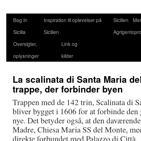
Bag In
Inspiration til oplevelser på
Sicilien
Mes
Sicilia
Sicilien
Agrigentopr
Oversigter,
Link og
oplysninger
kilder
La scalinata di Santa Maria de
trappe, der forbinder byen
Trappen med de 142 trin, Scalinata di 
bliver bygget i 1606 for at forbinde de
nye. Det betyder også, at den daværend
Madre, Chiesa Maria SS del Monte, med
direkte forbundet med Palazzo di Città.