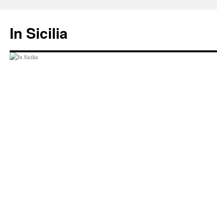
Hop
til
In Sicilia
indhold