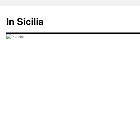
Hop
til
In Sicilia
indhold