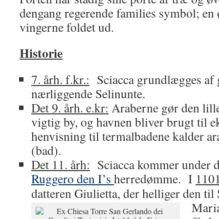
dengang regerende families symbol; en 
vingerne foldet ud.
Historie
7. årh. f.kr.:
Sciacca grundlægges af g
nærliggende Selinunte.
Det 9. årh. e.kr:
Araberne gør den lille 
vigtig by, og havnen bliver brugt til
henvisning til termalbadene kalder a
(bad).
Det 11. årh:
Sciacca kommer under d
Ruggero den I’s
herredømme. I
110
datteren Giulietta, der helliger den til
Mari