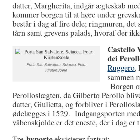
datter, Margherita, indgår ægteskab me
kommer borgen til at høre under grevs
består i dag af fire dele; ringmuren, det 
tårn samt grevens palads, hvoraf der ikk
Castello
dei Perol
Porta San Salvatore, Sciacca. Foto:
Ruggero
,
KirstenSoele
sammen me
Borgen ov
Perolloslægten, da Gilberto Perollo bli
datter, Giulietta, og forbliver i Perollosl
ødelægges i 1529. Indgangsporten med
våbenskjolde er det eneste, der i dag er 
byporte
Tre
eksisterer fortsat: