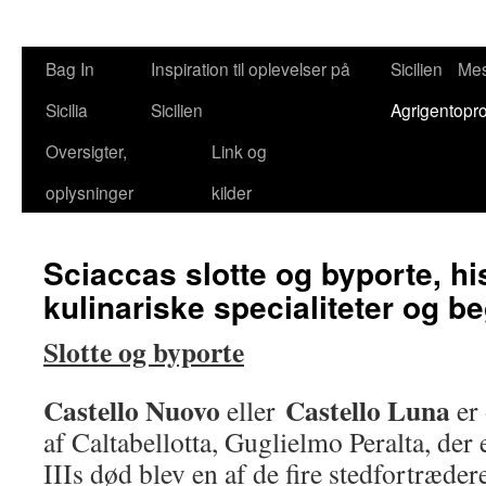
Bag In
Inspiration til oplevelser på
Sicilien
Mes
Sicilia
Sicilien
Agrigentopr
Oversigter,
Link og
oplysninger
kilder
Sciaccas slotte og byporte, his
kulinariske specialiteter og b
Slotte og byporte
Castello Nuovo
Castello Luna
eller
er 
af Caltabellotta, Guglielmo Peralta, der
IIIs død blev en af de fire stedfortræder