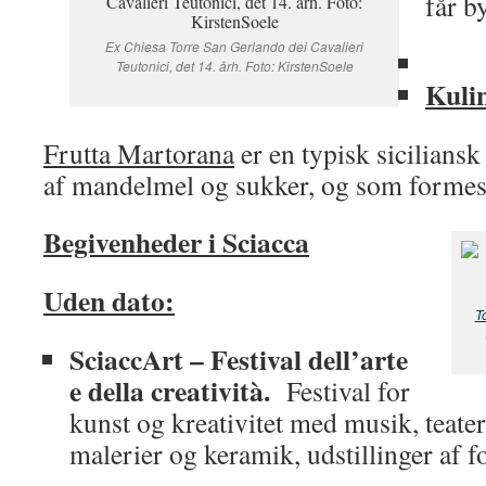
får b
Ex Chiesa Torre San Gerlando dei Cavalieri
Teutonici, det 14. årh. Foto: KirstenSoele
Kulin
Frutta Martorana
er en typisk siciliansk 
af mandelmel og sukker, og som formes
Begivenheder i Sciacca
Uden dato:
T
SciaccArt – Festival dell’arte
e della creatività.
Festival for
kunst og kreativitet med musik, teater
malerier og keramik, udstillinger af fo