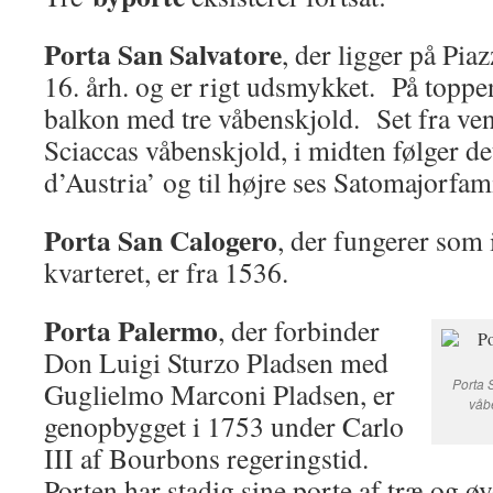
Porta San Salvatore
, der ligger på Pia
16. årh. og er rigt udsmykket. På toppen
balkon med tre våbenskjold. Set fra vens
Sciaccas våbenskjold, i midten følger det
d’Austria’ og til højre ses Satomajorfam
Porta San Calogero
, der fungerer som 
kvarteret, er fra 1536.
Porta Palermo
, der forbinder
Don Luigi Sturzo Pladsen med
Porta 
Guglielmo Marconi Pladsen, er
våbe
genopbygget i 1753 under Carlo
III af Bourbons regeringstid.
Porten har stadig sine porte af træ og ø