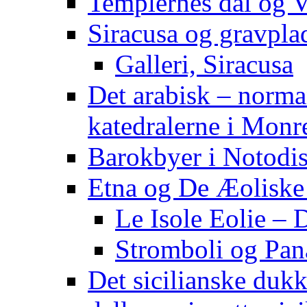
Templernes dal og V
Siracusa og gravpla
Galleri, Siracusa
Det arabisk – norm
katedralerne i Monr
Barokbyer i Notodist
Etna og De Æoliske
Le Isole Eolie – 
Stromboli og Pan
Det sicilianske dukk