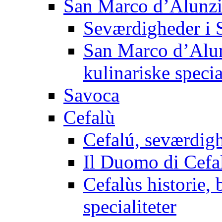
San Marco d’Alunz
Seværdigheder i 
San Marco d’Alun
kulinariske specia
Savoca
Cefalù
Cefalú, seværdig
Il Duomo di Cefa
Cefalùs historie,
specialiteter