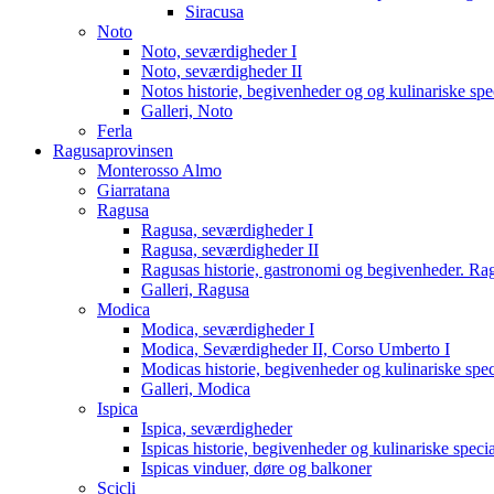
Siracusa
Noto
Noto, seværdigheder I
Noto, seværdigheder II
Notos historie, begivenheder og og kulinariske spec
Galleri, Noto
Ferla
Ragusaprovinsen
Monterosso Almo
Giarratana
Ragusa
Ragusa, seværdigheder I
Ragusa, seværdigheder II
Ragusas historie, gastronomi og begivenheder. Ra
Galleri, Ragusa
Modica
Modica, seværdigheder I
Modica, Seværdigheder II, Corso Umberto I
Modicas historie, begivenheder og kulinariske speci
Galleri, Modica
Ispica
Ispica, seværdigheder
Ispicas historie, begivenheder og kulinariske specia
Ispicas vinduer, døre og balkoner
Scicli