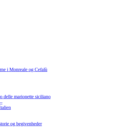
rne i Monreale og Cefalù
o delle marionette siciliano
 –
Italien
istorie og begivenheder