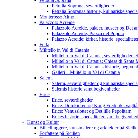
Petralia Soprana
Petralia Soprana, seværdigheder
Petralia Sopranas historie, kulinariske speci
Monterosso Almo
Palazzolo Acreide
Palazzolo Acreide, palæer, museer og Det a
Palazzolo Acreide, Piazza del Popolo
Palazzo Acreide: kirker, historie, specialite
Ferla
Militello in Val di Catania
Militello in Val di Catania, seværdigheder, 
Militello in Val di Catania: Chiesa di Santa 
Militello in Val di Catanias historie, begiven
Galleri – Militello in Val di Catania
Salemi
Salemi, seværdigheder og kulinariske special
Salemis historie samt begivenheder
Erice
Erice, seværdigheder
Erice: Domkirken og Kong Frederiks vagttå
Erice: Venusslottet og Det lille Pepolitårn
Erices historie, specialiteter samt begivenhe
Kunst og Kultur
Billedhuggere, kunstmalere og arkitekter på Sicilie
Forfattere på Sicilien