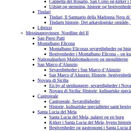
Cappella del Rosario, San Cono og kirker i
Udsigt og stemning, historie og begivenhede
Tindari
Tindari, Il Santuario della Madonna Nera di
Tindaris historie, Det arkæologiske område,
Librizzi
Messinaprovinsen, Nordlige del II
San Piero Patti
Montalbano Elicona
Montalbano Eliconas seværdigheder og histo
Begivenheder i Montalbano Elicona – og kuli
Nationalparken Malabottaskoven og megalitterne
San Marco d’Alunzio
Seværdigheder i San Marco d’Alunzio
San Marco d’Alunzio: Historie, begivenheder
Novara di Sicilia
En by af stenhuggere, seværdigheder i Novar
Novara di Sicilia: Historie, kulinariske spec
Castroreale
Castroreale, Seværdigheder
Historie, kulinariske specialiteter samt begi
Santa Lucia del Mela
Santa Lucia del Mela, palæer og en borg
Kirker i Santa Lucia del Mela, byens histori
Begivenheder og gastronomi i Santa Lucia 