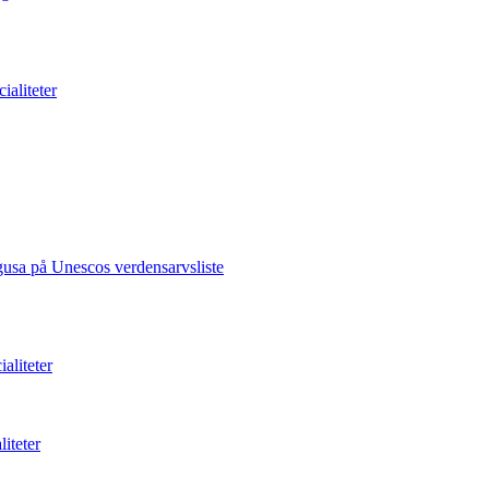
ialiteter
gusa på Unescos verdensarvsliste
aliteter
liteter