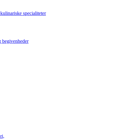
kulinariske specialiteter
og begivenheder
ri,