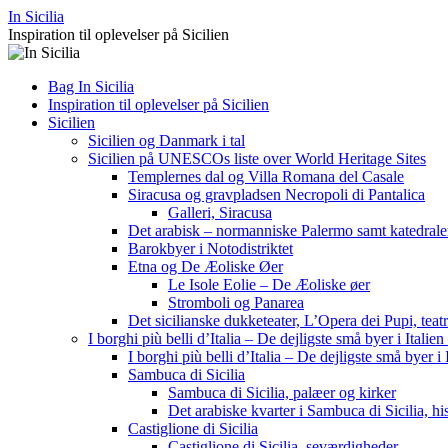
Hop
In Sicilia
til
Inspiration til oplevelser på Sicilien
indhold
Bag In Sicilia
Inspiration til oplevelser på Sicilien
Sicilien
Sicilien og Danmark i tal
Sicilien på UNESCOs liste over World Heritage Sites
Templernes dal og Villa Romana del Casale
Siracusa og gravpladsen Necropoli di Pantalica
Galleri, Siracusa
Det arabisk – normanniske Palermo samt katedrale
Barokbyer i Notodistriktet
Etna og De Æoliske Øer
Le Isole Eolie – De Æoliske øer
Stromboli og Panarea
Det sicilianske dukketeater, L’Opera dei Pupi, teatr
I borghi più belli d’Italia – De dejligste små byer i Italien
I borghi più belli d’Italia – De dejligste små byer i 
Sambuca di Sicilia
Sambuca di Sicilia, palæer og kirker
Det arabiske kvarter i Sambuca di Sicilia, h
Castiglione di Sicilia
Castiglione di Sicilia, seværdigheder