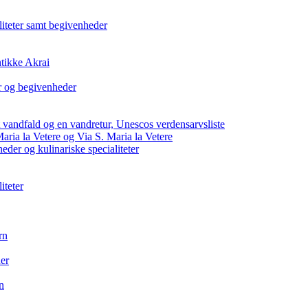
aliteter samt begivenheder
ntikke Akrai
ter og begivenheder
et vandfald og en vandretur, Unescos verdensarvsliste
Maria la Vetere og Via S. Maria la Vetere
heder og kulinariske specialiteter
iteter
rn
der
n