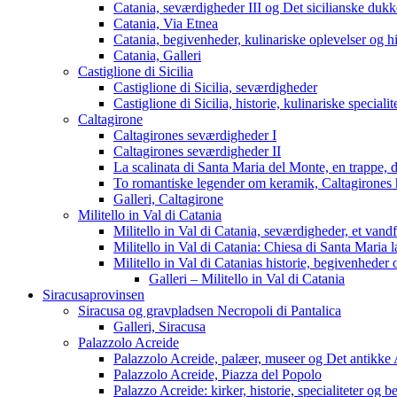
Catania, seværdigheder III og Det sicilianske dukk
Catania, Via Etnea
Catania, begivenheder, kulinariske oplevelser og hi
Catania, Galleri
Castiglione di Sicilia
Castiglione di Sicilia, seværdigheder
Castiglione di Sicilia, historie, kulinariske special
Caltagirone
Caltagirones seværdigheder I
Caltagirones seværdigheder II
La scalinata di Santa Maria del Monte, en trappe, 
To romantiske legender om keramik, Caltagirones 
Galleri, Caltagirone
Militello in Val di Catania
Militello in Val di Catania, seværdigheder, et vand
Militello in Val di Catania: Chiesa di Santa Maria 
Militello in Val di Catanias historie, begivenheder o
Galleri – Militello in Val di Catania
Siracusaprovinsen
Siracusa og gravpladsen Necropoli di Pantalica
Galleri, Siracusa
Palazzolo Acreide
Palazzolo Acreide, palæer, museer og Det antikke 
Palazzolo Acreide, Piazza del Popolo
Palazzo Acreide: kirker, historie, specialiteter og 