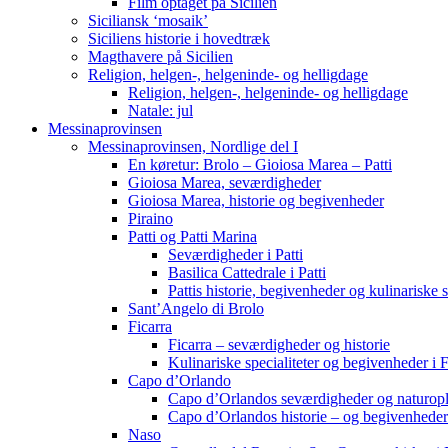
Film optaget på Sicilien
Siciliansk ‘mosaik’
Siciliens historie i hovedtræk
Magthavere på Sicilien
Religion, helgen-, helgeninde- og helligdage
Religion, helgen-, helgeninde- og helligdage
Natale: jul
Messinaprovinsen
Messinaprovinsen, Nordlige del I
En køretur: Brolo – Gioiosa Marea – Patti
Gioiosa Marea, seværdigheder
Gioiosa Marea, historie og begivenheder
Piraino
Patti og Patti Marina
Seværdigheder i Patti
Basilica Cattedrale i Patti
Pattis historie, begivenheder og kulinariske s
Sant’Angelo di Brolo
Ficarra
Ficarra – seværdigheder og historie
Kulinariske specialiteter og begivenheder i F
Capo d’Orlando
Capo d’Orlandos seværdigheder og naturopl
Capo d’Orlandos historie – og begivenheder
Naso