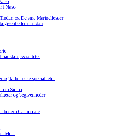
 Naso
r i Naso
 Tindari og De små Marinellosøer
 begivenheder i Tindari
rie
nariske specialiteter
 og kulinariske specialiteter
a di Sicilia
ialiteter og begivenheder
venheder i Castroreale
e
del Mela