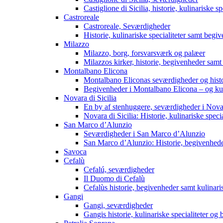
Castiglione di Sicilia, historie, kulinariske 
Castroreale
Castroreale, Seværdigheder
Historie, kulinariske specialiteter samt begi
Milazzo
Milazzo, borg, forsvarsværk og palæer
Milazzos kirker, historie, begivenheder samt 
Montalbano Elicona
Montalbano Eliconas seværdigheder og histo
Begivenheder i Montalbano Elicona – og kuli
Novara di Sicilia
En by af stenhuggere, seværdigheder i Novar
Novara di Sicilia: Historie, kulinariske spec
San Marco d’Alunzio
Seværdigheder i San Marco d’Alunzio
San Marco d’Alunzio: Historie, begivenheder
Savoca
Cefalù
Cefalú, seværdigheder
Il Duomo di Cefalù
Cefalùs historie, begivenheder samt kulinaris
Gangi
Gangi, seværdigheder
Gangis historie, kulinariske specialiteter og