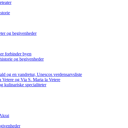
eteater
storie
iteter og begivenheder
der forbinder byen
historie og begivenheder
fald og en vandretur, Unescos verdensarvsliste
la Vetere og Via S. Maria la Vetere
g kulinariske specialiteter
Akrai
begivenheder