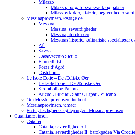
Milazzo
Milazzo, borg, forsvarsværk og palæer
Milazzos kirker, historie, begivenheder samt 
Messinaprovinsen, Østlige del
Messina
Messina, seværdigheder
Messina, domkirken
Messinas historie, kulinariske specialiteter 
Alì
Savoca
Casalvecchio Siculo
Fiumedinisi
Forza d’Agrò
Castelmola
Le Isole Eolie – De Æoliske Øer
Le Isole Eolie – De Æoliske Øer
Stromboli og Panarea
Alicudi, Filicudi, Salina, Lipari, Vulcano
Om Messinaprovinsen, indhold
Messinaprovinsen, temaer
Fester, festligheder og fejringer i Messinaprovinsen
Cataniaprovinsen
Catania
Catania, seværdigheder I
Catania, seværdigheder II, barokgaden Via Crocife